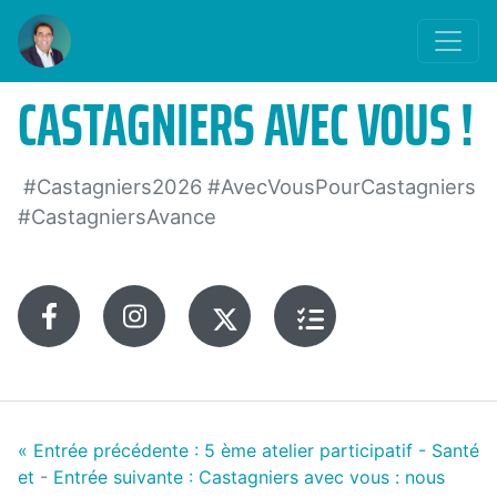
CASTAGNIERS AVEC VOUS !
#Castagniers2026 #AvecVousPourCastagniers
#CastagniersAvance
Facebook
Instagram
X
Questionnaire
/
citoyen
Twitter
BILLET
«
Entrée précédente :
5 ème atelier participatif - Santé
et
-
Entrée suivante :
Castagniers avec vous : nous