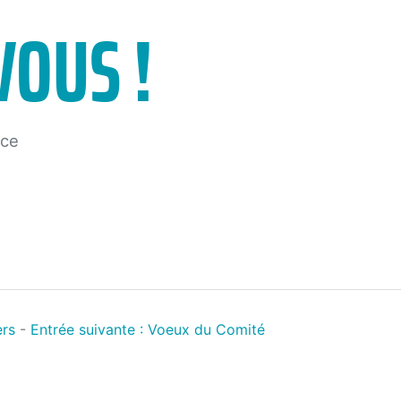
VOUS !
nce
rs
-
Entrée suivante :
Voeux du Comité