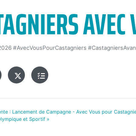
TAGNIERS AVEC 
2026 #AvecVousPourCastagniers #CastagniersAva
k
nstagram
X
Questionnaire
/
citoyen
Twitter
nte :
Lancement de Campagne - Avec Vous pour Castagnie
lympique et Sportif
»