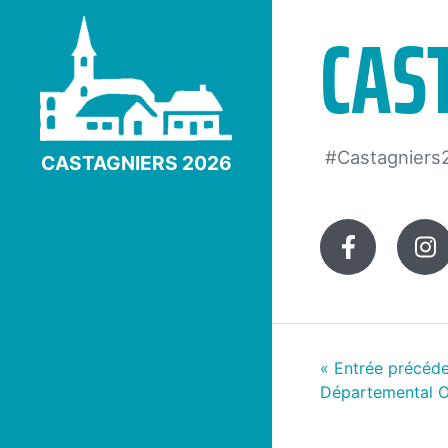
CAS
#Castagniers
CASTAGNIERS 2026
Faceboo
I
BILLET
«
Entrée précéde
Départemental O