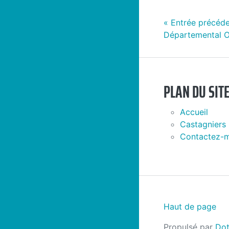
«
Entrée précéde
Départemental O
PLAN DU SIT
Accueil
Castagniers
Contactez-
Haut de page
Propulsé par
Dot